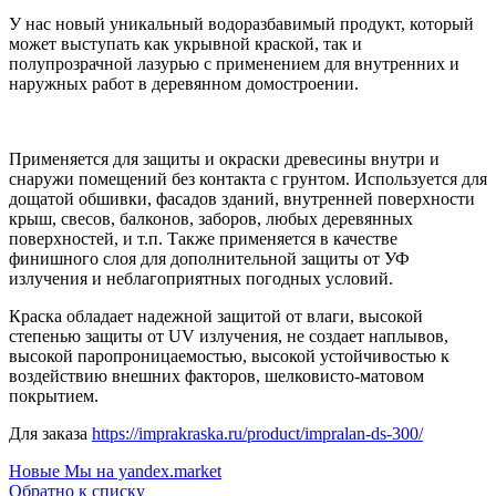
У нас новый уникальный водоразбавимый продукт, который
может выступать как укрывной краской, так и
полупрозрачной лазурью с применением для внутренних и
наружных работ в деревянном домостроении.
Применяется для защиты и окраски древесины внутри и
снаружи помещений без контакта с грунтом. Используется для
дощатой обшивки, фасадов зданий, внутренней поверхности
крыш, свесов, балконов, заборов, любых деревянных
поверхностей, и т.п. Также применяется в качестве
финишного слоя для дополнительной защиты от УФ
излучения и неблагоприятных погодных условий.
Краска обладает надежной защитой от влаги, высокой
степенью защиты от UV излучения, не создает наплывов,
высокой паропроницаемостью, высокой устойчивостью к
воздействию внешних факторов, шелковисто-матовом
покрытием.
Для заказа
https://imprakraska.ru/product/impralan-ds-300/
Новые
Мы на yandex.market
Обратно к списку