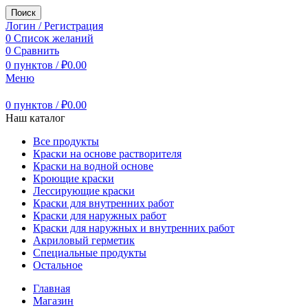
Поиск
Логин / Регистрация
0
Список желаний
0
Сравнить
0
пунктов
/
₽
0.00
Меню
0
пунктов
/
₽
0.00
Наш каталог
Все продукты
Краски на основе растворителя
Краски на водной основе
Кроющие краски
Лессирующие краски
Краски для внутренних работ
Краски для наружных работ
Краски для наружных и внутренних работ
Акриловый герметик
Специальные продукты
Остальное
Главная
Магазин