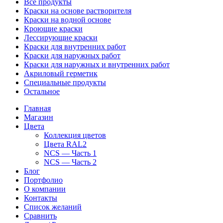
Все продукты
Краски на основе растворителя
Краски на водной основе
Кроющие краски
Лессирующие краски
Краски для внутренних работ
Краски для наружных работ
Краски для наружных и внутренних работ
Акриловый герметик
Специальные продукты
Остальное
Главная
Магазин
Цвета
Коллекция цветов
Цвета RAL2
NCS — Часть 1
NCS — Часть 2
Блог
Портфолио
О компании
Контакты
Список желаний
Сравнить