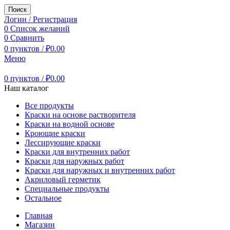
Поиск
Логин / Регистрация
0
Список желаний
0
Сравнить
0
пунктов
/
₽
0.00
Меню
0
пунктов
/
₽
0.00
Наш каталог
Все продукты
Краски на основе растворителя
Краски на водной основе
Кроющие краски
Лессирующие краски
Краски для внутренних работ
Краски для наружных работ
Краски для наружных и внутренних работ
Акриловый герметик
Специальные продукты
Остальное
Главная
Магазин