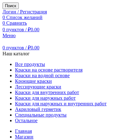
Поиск
Логин / Регистрация
0
Список желаний
0
Сравнить
0
пунктов
/
₽
0.00
Меню
0
пунктов
/
₽
0.00
Наш каталог
Все продукты
Краски на основе растворителя
Краски на водной основе
Кроющие краски
Лессирующие краски
Краски для внутренних работ
Краски для наружных работ
Краски для наружных и внутренних работ
Акриловый герметик
Специальные продукты
Остальное
Главная
Магазин