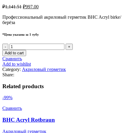
₽
1,141.51
₽
997.00
Профессиональный акриловый герметик BHC Acryl birke/
берёза
*Цена указана за 1 тубу
BHC
Acryl
Add to cart
Birke
Сравнить
quantity
Add to wishlist
Category:
Акриловый герметик
Share:
Related products
-99%
Сравнить
BHC Acryl Rotbraun
Акриловый герметик