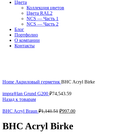
Цвета
Коллекция цветов
Цвета RAL2
NCS — Часть 1
NCS — Часть 2
Блог
Портфолио
О компании
Контакты
-99%
Увеличить
Home
Акриловый герметик
BHC Acryl Birke
impra®lan Grund G200
₽
74,543.59
Назад к товарам
BHC Acryl Braun
₽
1,141.51
₽
997.00
BHC Acryl Birke