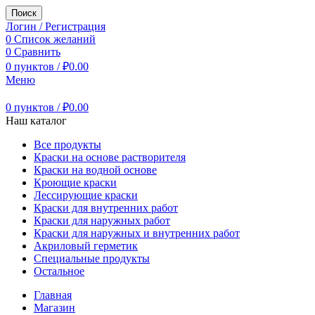
Поиск
Логин / Регистрация
0
Список желаний
0
Сравнить
0
пунктов
/
₽
0.00
Меню
0
пунктов
/
₽
0.00
Наш каталог
Все продукты
Краски на основе растворителя
Краски на водной основе
Кроющие краски
Лессирующие краски
Краски для внутренних работ
Краски для наружных работ
Краски для наружных и внутренних работ
Акриловый герметик
Специальные продукты
Остальное
Главная
Магазин