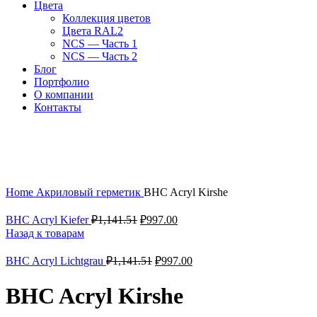
Цвета
Коллекция цветов
Цвета RAL2
NCS — Часть 1
NCS — Часть 2
Блог
Портфолио
О компании
Контакты
-99%
Увеличить
Home
Акриловый герметик
BHC Acryl Kirshe
BHC Acryl Kiefer
₽
1,141.51
₽
997.00
Назад к товарам
BHC Acryl Lichtgrau
₽
1,141.51
₽
997.00
BHC Acryl Kirshe