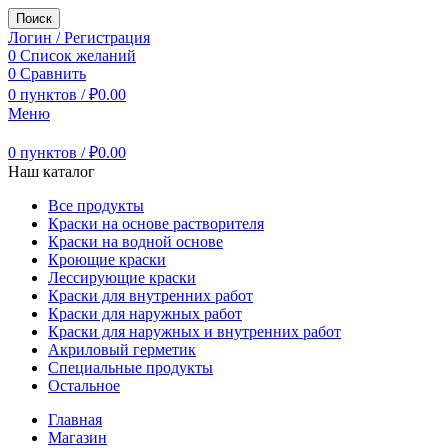
Поиск
Логин / Регистрация
0
Список желаний
0
Сравнить
0
пунктов
/
₽
0.00
Меню
0
пунктов
/
₽
0.00
Наш каталог
Все продукты
Краски на основе растворителя
Краски на водной основе
Кроющие краски
Лессирующие краски
Краски для внутренних работ
Краски для наружных работ
Краски для наружных и внутренних работ
Акриловый герметик
Специальные продукты
Остальное
Главная
Магазин