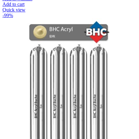
Add to cart
Quick view
-99%