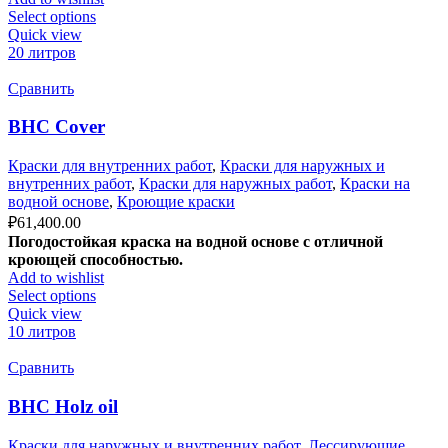
Select options
Quick view
20 литров
Сравнить
BHC Cover
Краски для внутренних работ
,
Краски для наружных и
внутренних работ
,
Краски для наружных работ
,
Краски на
водной основе
,
Кроющие краски
₽
61,400.00
Погодостойкая краска на водной основе с отличной
кроющей способностью.
Add to wishlist
Select options
Quick view
10 литров
Сравнить
BHC Holz oil
Краски для наружных и внутренних работ
,
Лессирующие