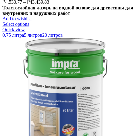
₽
4,533.77
–
₽
43,439.83
Толстослойная лазурь на водной основе
для древесины для
внутренних и наружных работ
Add to wishlist
Select options
Quick view
0,75 литра
5 литров
20 литров