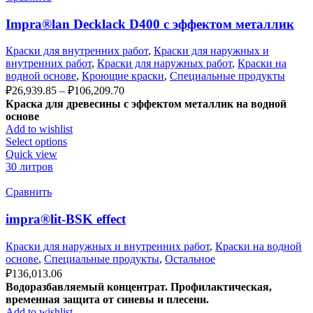
Impra®lan Decklack D400 с эффектом металлик
Краски для внутренних работ
,
Краски для наружных и
внутренних работ
,
Краски для наружных работ
,
Краски на
водной основе
,
Кроющие краски
,
Специальные продукты
₽
26,939.85
–
₽
106,209.70
Краска для древесины с эффектом металлик на водной
основе
Add to wishlist
Select options
Quick view
30 литров
Сравнить
impra®lit-BSK effect
Краски для наружных и внутренних работ
,
Краски на водной
основе
,
Специальные продукты
,
Остальное
₽
136,013.06
Водоразбавляемый концентрат. Профилактическая,
временная защита от синевы и плесени.
Add to wishlist