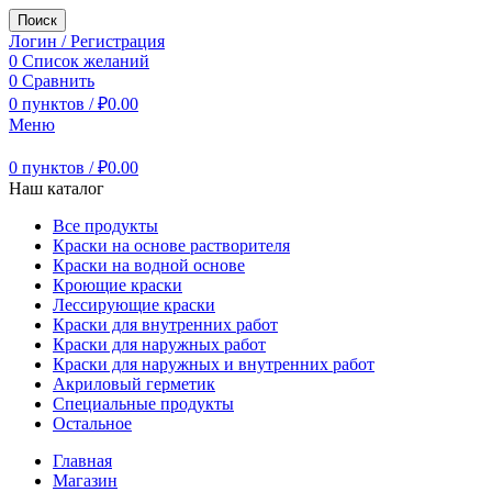
Поиск
Логин / Регистрация
0
Список желаний
0
Сравнить
0
пунктов
/
₽
0.00
Меню
0
пунктов
/
₽
0.00
Наш каталог
Все продукты
Краски на основе растворителя
Краски на водной основе
Кроющие краски
Лессирующие краски
Краски для внутренних работ
Краски для наружных работ
Краски для наружных и внутренних работ
Акриловый герметик
Специальные продукты
Остальное
Главная
Магазин