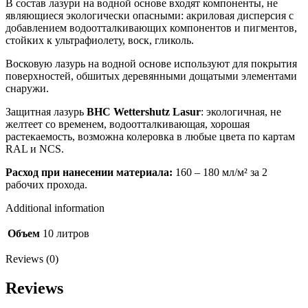
В состав лазури на водной основе входят компоненты, не
являющиеся экологически опасными: акриловая дисперсия с
добавлением водоотталкивающих компонентов и пигментов,
стойких к ультрафиолету, воск, гликоль.
Восковую лазурь на водной основе используют для покрытия
поверхностей, обшитых деревянными дощатыми элементами
снаружи.
Защитная лазурь
BHC Wettershutz Lasur
: экологичная, не
желтеет со временем, водоотталкивающая, хорошая
растекаемость, возможна колеровка в любые цвета по картам
RAL и NCS.
Расход
при
нанесении
материала
:
160 – 180 мл/м² за 2
рабочих прохода.
Additional information
Объем
10 литров
Reviews (0)
Reviews