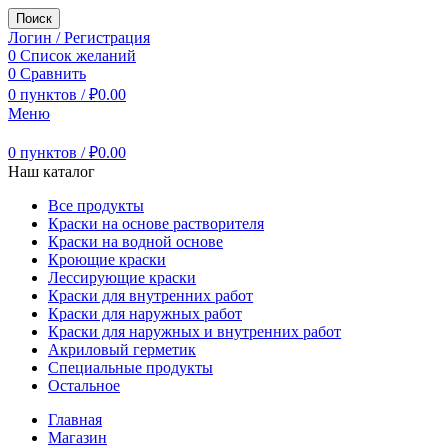
Поиск
Логин / Регистрация
0
Список желаний
0
Сравнить
0
пунктов
/
₽
0.00
Меню
0
пунктов
/
₽
0.00
Наш каталог
Все продукты
Краски на основе растворителя
Краски на водной основе
Кроющие краски
Лессирующие краски
Краски для внутренних работ
Краски для наружных работ
Краски для наружных и внутренних работ
Акриловый герметик
Специальные продукты
Остальное
Главная
Магазин