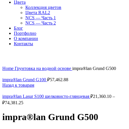
Цвета
Коллекция цветов
Цвета RAL2
NCS — Часть 1
NCS — Часть 2
Блог
Портфолио
О компании
Контакты
Увеличить
Home
Грунтовка на водной основе
impra®lan Grund G500
impra®lan Grund G100
₽
57,462.88
Назад к товарам
impra®lan Lasur S100 шелковисто-глянцевая
₽
21,360.10
–
₽
74,381.25
impra®lan Grund G500