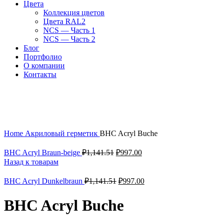
Цвета
Коллекция цветов
Цвета RAL2
NCS — Часть 1
NCS — Часть 2
Блог
Портфолио
О компании
Контакты
-99%
Увеличить
Home
Акриловый герметик
BHC Acryl Buche
BHC Acryl Braun-beige
₽
1,141.51
₽
997.00
Назад к товарам
BHC Acryl Dunkelbraun
₽
1,141.51
₽
997.00
BHC Acryl Buche