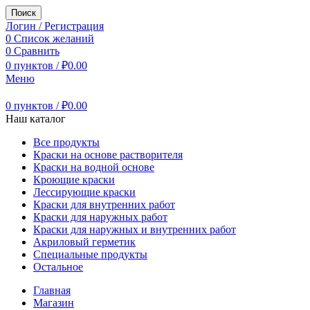
Поиск
Логин / Регистрация
0
Список желаний
0
Сравнить
0
пунктов
/
₽
0.00
Меню
0
пунктов
/
₽
0.00
Наш каталог
Все продукты
Краски на основе растворителя
Краски на водной основе
Кроющие краски
Лессирующие краски
Краски для внутренних работ
Краски для наружных работ
Краски для наружных и внутренних работ
Акриловый герметик
Специальные продукты
Остальное
Главная
Магазин